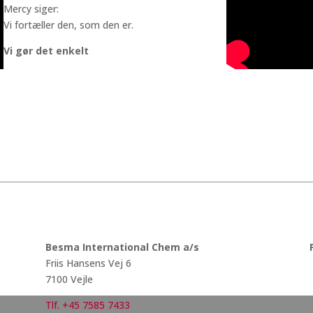
Mercy siger:
Vi fortæller den, som den er.
Vi gør det enkelt
Besma International Chem a/s
Friis Hansens Vej 6
7100 Vejle
Tlf. +45 7585 7433