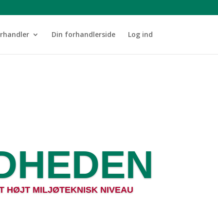
orhandler
Din forhandlerside
Log ind
DHEDEN
 HØJT MILJØTEKNISK NIVEAU