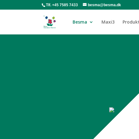
Tlf. +45 7585 7433
besma@besma.dk
Besma
Maxi3
Produk