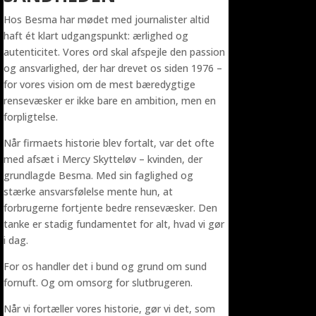
Hos Besma har mødet med journalister altid
haft ét klart udgangspunkt: ærlighed og
autenticitet. Vores ord skal afspejle den passion
og ansvarlighed, der har drevet os siden 1976 –
for vores vision om de mest bæredygtige
rensevæsker er ikke bare en ambition, men en
forpligtelse.
Når firmaets historie blev fortalt, var det ofte
med afsæt i Mercy Skytteløv – kvinden, der
grundlagde Besma. Med sin faglighed og
stærke ansvarsfølelse mente hun, at
forbrugerne fortjente bedre rensevæsker. Den
tanke er stadig fundamentet for alt, hvad vi gør
i dag.
For os handler det i bund og grund om sund
fornuft. Og om omsorg for slutbrugeren.
Når vi fortæller vores historie, gør vi det, som