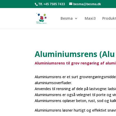
Tlf. +45 7585 7433
besma@besma.dk
Besma
Maxi3
Produk
Aluminiumsrens (Alu 
Aluminiumsrens til grov rengøring af alum
Aluminiumsrens er et surt grovrengøringsmiddel 
aluminiumsoverflader.
Anvendes til rensning af dele på lastvogne: lads
Aluminiumsrens er også velegnet til porte og 
Aluminiumsrens opløser beton, rust, sod og kalk
Aluminiumsrens løsner hurtigt og effektivt snav