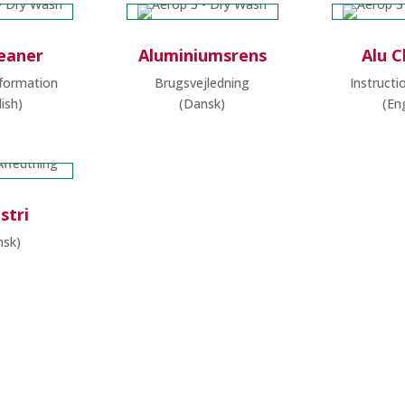
leaner
Aluminiumsrens
Alu C
nformation
Brugsvejledning
Instructi
lish)
(Dansk)
(Eng
stri
nsk)