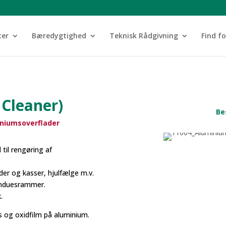
ter
Bæredygtighed
Teknisk Rådgivning
Find f
Cleaner)
Be
iniumsoverflader
til rengøring af
ider og kasser, hjulfælge m.v.
vinduesrammer.
.
s og oxidfilm på aluminium.