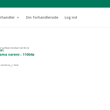
orhandler
Din forhandlerside
Log ind
sma varenr.: 11004x