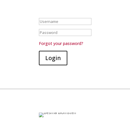
Du skal være logget ind for at se flere oplysning
Er du forhandler og mangler du et login, så ring 
Forgot your password?
Login