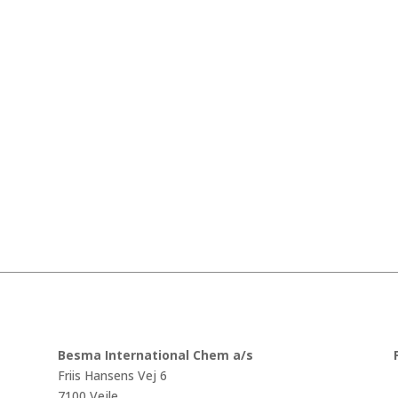
er.
til Besma på tlf. 75 85 74 33
Besma International Chem a/s
Friis Hansens Vej 6
7100 Vejle