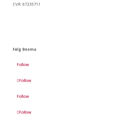
CVR: 67235711
Privatlivspolitik
Whistleblowerordning
Følg Besma
Follow
Follow
Follow
Follow