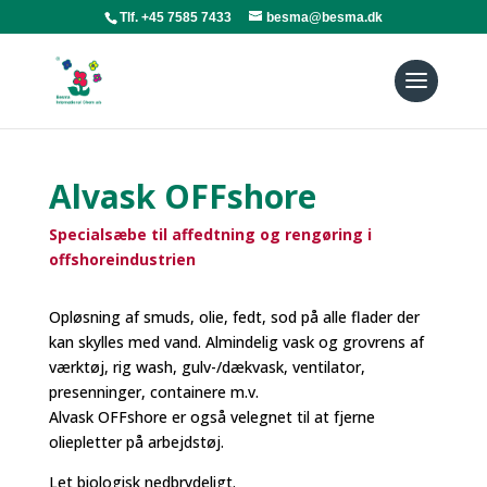
Tlf. +45 7585 7433
besma@besma.dk
Alvask OFFshore
Specialsæbe til affedtning og rengøring i
offshoreindustrien​
Opløsning af smuds, olie, fedt, sod på alle flader der
kan skylles med vand. Almindelig vask og grovrens af
værktøj, rig wash, gulv-/dækvask, ventilator,
presenninger, containere m.v.
Alvask OFFshore er også velegnet til at fjerne
oliepletter på arbejdstøj.
Let biologisk nedbrydeligt.