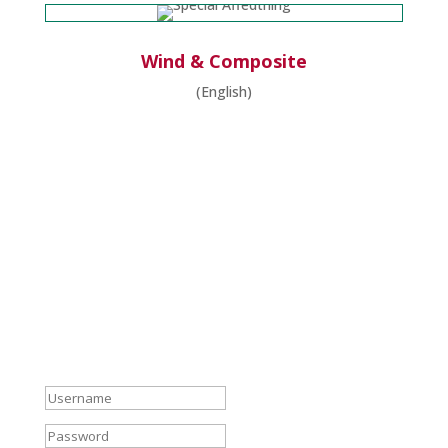
Wind & Composite
(English)
Forhandlerlogin
Du skal være logget ind for at se flere oplysninger.
Er du forhandler og mangler du et login, så ring til
Besma på tlf. 75 85 74 33